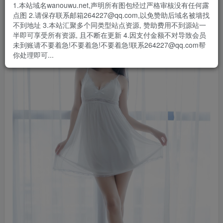
1.本站域名wanouwu.net,声明所有图包经过严格审核没有任何露
点图 2.请保存联系邮箱264227@qq.com,以免赞助后域名被墙找
不到地址 3.本站汇聚多个同类型站点资源, 赞助费用不到源站一
半即可享受所有资源, 且不断在更新 4.因支付金额不对导致会员
未到账请不要着急!不要着急!不要着急!联系264227@qq.com帮
你处理即可...