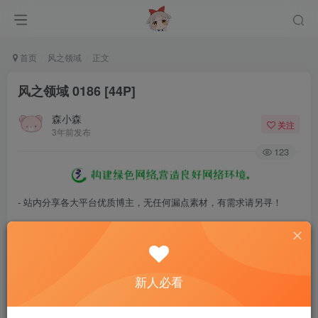
首页
风之领域
正文
风之领域 0186 [44P]
森小森
关注
3年前发布
123
- 站内分享各大平台优质博主，无任何漏点素材，有需求请另寻！
- 百度网盘提示提取码错误，请更换浏览器重试，这是百度网盘版本问
题。
- 遇见解压密码不对、无法解压，请查看
《解压教程》
，能分享就肯定
新人必看
能解压！
- 资源失效/充值未到账/账号解禁...等问题请
《提交工单》