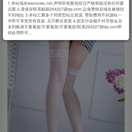
1.本站域名wanouwu.net,声明所有图包经过严格审核没有任何露
点图 2.请保存联系邮箱264227@qq.com,以免赞助后域名被墙找
不到地址 3.本站汇聚多个同类型站点资源, 赞助费用不到源站一
半即可享受所有资源, 且不断在更新 4.因支付金额不对导致会员
未到账请不要着急!不要着急!不要着急!联系264227@qq.com帮
你处理即可...