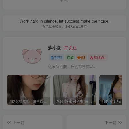
Work hard in silence, let success make the noise.
在沉默中努力，让成功自己发声
森小森
关注
7477
0
95
63.6W+
这家伙很懒，什么都没有写...
1p狼(狼狼喵) 微密圈/岛遇合集[持续更新2025.08.20]
八酱 微密圈合集[持续更新]
上一篇
下一篇