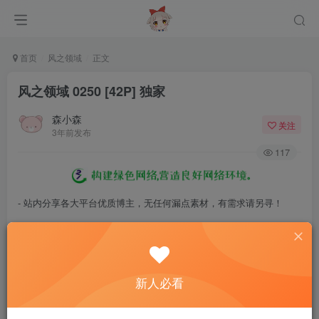
首页
风之领域
正文
风之领域 0250 [42P] 独家
森小森
关注
3年前发布
117
- 站内分享各大平台优质博主，无任何漏点素材，有需求请另寻！
- 百度网盘提示提取码错误，请更换浏览器重试，这是百度网盘版本问
题。
- 遇见解压密码不对、无法解压，请查看
《解压教程》
，能分享就肯定
新人必看
能解压！
- 资源失效/充值未到账/账号解禁...等问题请
《提交工单》