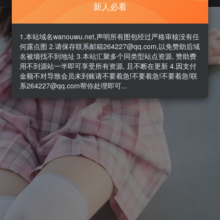
新人必看
1.本站域名wanouwu.net,声明所有图包经过严格审核没有任
何露点图 2.请保存联系邮箱264227@qq.com,以免赞助后域
名被墙找不到地址 3.本站汇聚多个同类型站点资源, 赞助费
用不到源站一半即可享受所有资源, 且不断在更新 4.因支付
金额不对导致会员未到账请不要着急!不要着急!不要着急!联
系264227@qq.com帮你处理即可...