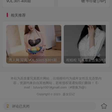
VOL.301-400期
物”牛仔裙 [76P]
相关推荐
秀人网 写真 VOL.5001-5301期
程程程 写真最新合集[91套]
本站为高质量写真图片网站，出境模特均为成年女性且无违禁内
容，资源均来自自其他网站，若有侵权请通知我们删除！ E-
mail：tutuvip1001#gmail.com（#替换为@）
Copyright © 2023 ·
森女日记
评论已关闭