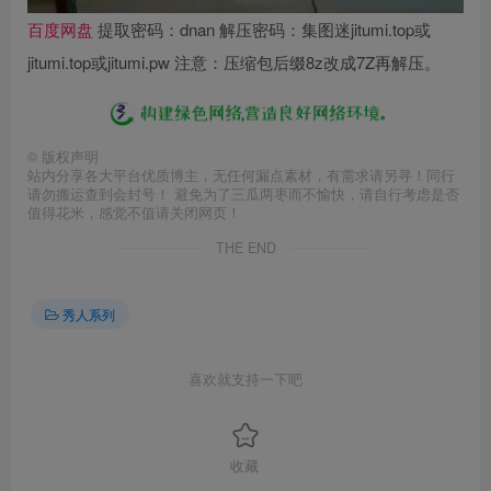
百度网盘
提取密码：dnan 解压密码：集图迷jitumi.top或
jitumi.top或jitumi.pw 注意：压缩包后缀8z改成7Z再解压。
©
版权声明
站内分享各大平台优质博主，无任何漏点素材，有需求请另寻！同行
请勿搬运查到会封号！ 避免为了三瓜两枣而不愉快，请自行考虑是否
值得花米，感觉不值请关闭网页！
THE END
秀人系列
喜欢就支持一下吧
收藏