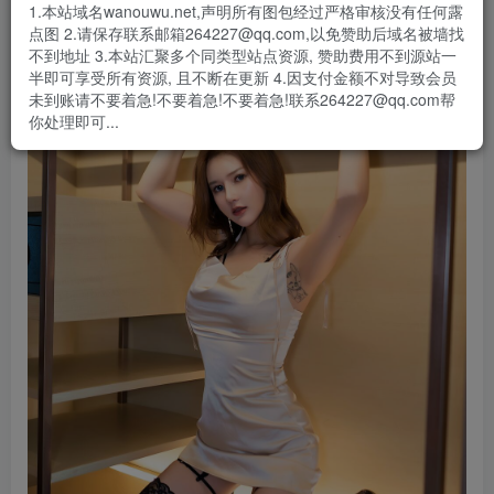
1.本站域名wanouwu.net,声明所有图包经过严格审核没有任何露
点图 2.请保存联系邮箱264227@qq.com,以免赞助后域名被墙找
不到地址 3.本站汇聚多个同类型站点资源, 赞助费用不到源站一
半即可享受所有资源, 且不断在更新 4.因支付金额不对导致会员
未到账请不要着急!不要着急!不要着急!联系264227@qq.com帮
你处理即可...