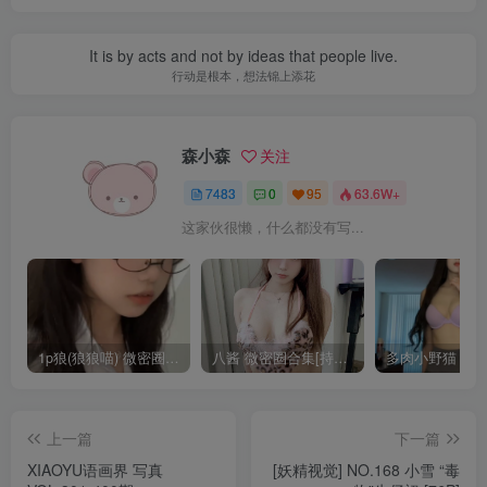
It is by acts and not by ideas that people live.
行动是根本，想法锦上添花
森小森
关注
7483
0
95
63.6W+
这家伙很懒，什么都没有写...
1p狼(狼狼喵) 微密圈/岛遇合集[持续更新2025.08.20]
八酱 微密圈合集[持续更新]
上一篇
下一篇
XIAOYU语画界 写真
[妖精视觉] NO.168 小雪 “毒