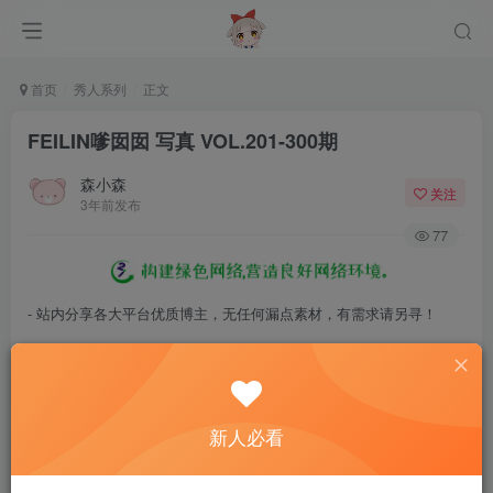
首页
秀人系列
正文
FEILIN嗲囡囡 写真 VOL.201-300期
森小森
关注
3年前发布
77
- 站内分享各大平台优质博主，无任何漏点素材，有需求请另寻！
- 百度网盘提示提取码错误，请更换浏览器重试，这是百度网盘版本问
题。
- 遇见解压密码不对、无法解压，请查看
《解压教程》
，能分享就肯定
新人必看
能解压！
- 资源失效/充值未到账/账号解禁...等问题请
《提交工单》