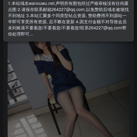
1.本站域名wanouwu.net,声明所有图包经过严格审核没有任何露
点图 2.请保存联系邮箱264227@qq.com,以免赞助后域名被墙找
不到地址 3.本站汇聚多个同类型站点资源, 赞助费用不到源站一
半即可享受所有资源, 且不断在更新 4.因支付金额不对导致会员
未到账请不要着急!不要着急!不要着急!联系264227@qq.com帮
你处理即可...