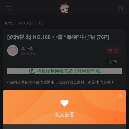
首页
秀人系列
正文
[妖精视觉] NO.168 小雪 “毒物”牛仔裙 [76P]
森小森
关注
3年前发布
76
- 站内分享各大平台优质博主，无任何漏点素材，有需求请另寻！
- 百度网盘提示提取码错误，请更换浏览器重试，这是百度网盘版本问
题。
- 遇见解压密码不对、无法解压，请查看
《解压教程》
，能分享就肯定
新人必看
能解压！
- 资源失效/充值未到账/账号解禁...等问题请
《提交工单》