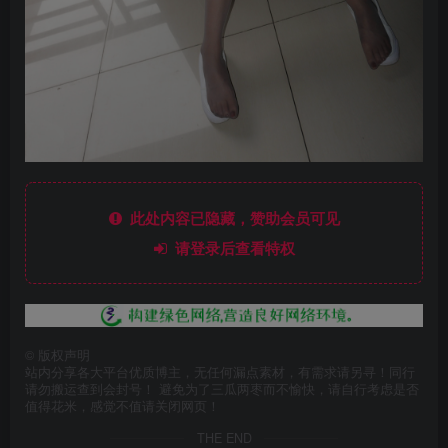
此处内容已隐藏，赞助会员可见
请登录后查看特权
©
版权声明
站内分享各大平台优质博主，无任何漏点素材，有需求请另寻！同行
请勿搬运查到会封号！ 避免为了三瓜两枣而不愉快，请自行考虑是否
值得花米，感觉不值请关闭网页！
THE END