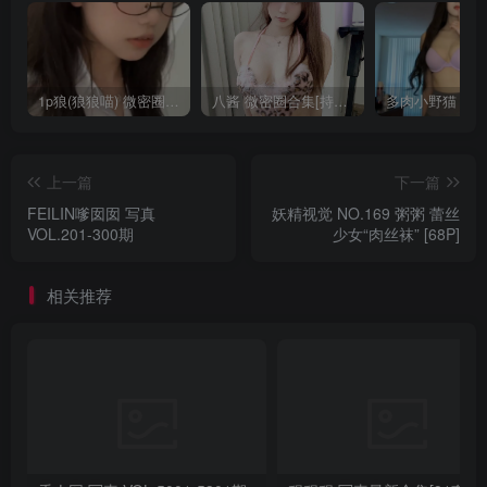
1p狼(狼狼喵) 微密圈/岛遇合集[持续更新2025.08.20]
八酱 微密圈合集[持续更新]
上一篇
下一篇
FEILIN嗲囡囡 写真
妖精视觉 NO.169 粥粥 蕾丝
VOL.201-300期
少女“肉丝袜” [68P]
相关推荐