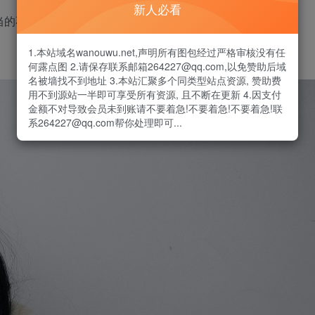
新人必看
当的不错的。
1.本站域名wanouwu.net,声明所有图包经过严格审核没有任
何露点图 2.请保存联系邮箱264227@qq.com,以免赞助后域
名被墙找不到地址 3.本站汇聚多个同类型站点资源, 赞助费
用不到源站一半即可享受所有资源, 且不断在更新 4.因支付
金额不对导致会员未到账请不要着急!不要着急!不要着急!联
系264227@qq.com帮你处理即可...