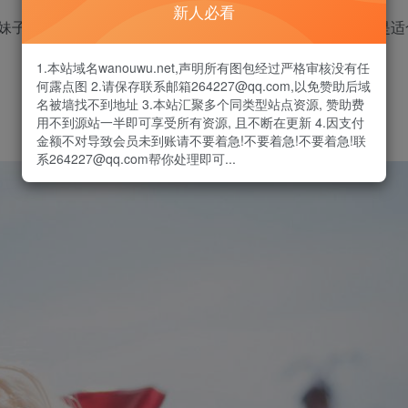
新人必看
妹子们真的是脑洞大开，名字各种各样都有的，此款肯定也是适
1.本站域名wanouwu.net,声明所有图包经过严格审核没有任
何露点图 2.请保存联系邮箱264227@qq.com,以免赞助后域
名被墙找不到地址 3.本站汇聚多个同类型站点资源, 赞助费
用不到源站一半即可享受所有资源, 且不断在更新 4.因支付
金额不对导致会员未到账请不要着急!不要着急!不要着急!联
系264227@qq.com帮你处理即可...