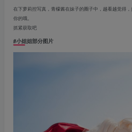
在下萝莉控写真，青檬酱在妹子的圈子中，越看越觉得，
你的哦。
抓紧获取吧
#
小姐姐部分图片